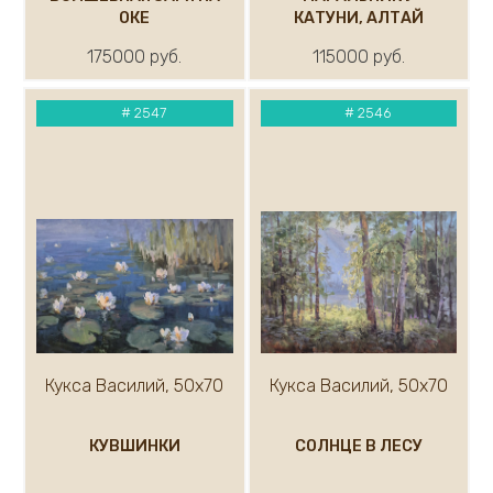
Каковкин Е.
ОКЕ
КАТУНИ, АЛТАЙ
Казак Мария
175000 руб.
115000 руб.
Кандашкин Владимир
Карлов Сергей
#
2547
#
2546
Карнаухов Кирилл
Касымова Назокат
Кипарисов Леонид
Каталкин Артем
Кирьянов Алексей
Климов Рудольф
Климов Юрий
Ковалев Кирилл
Кожевников Владимир
Ковалёв Сергей
Кукса Василий, 50х70
Кукса Василий, 50х70
Кондратьев Михаил
Короленко Вячеслав
КУВШИНКИ
СОЛНЦЕ В ЛЕСУ
Костенко Анастасия
Кравцов Дмитрий