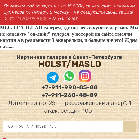
Привезем любую картину, от 15 000р, за наш счет, в течении
2ух часов по Питеру. В Москву - на следующий день, за Ваш
счет. По всему миру - за Ваш счет!
МЫ - РЕАЛЬНАЯ галерея, где вы легко купите картину. Мы
не какая-то "он-лайн" галерея, у которой на сайте тысячи
картин а в реальности 3 акварельки, и больше ничего! Ждем
вас.....
Картинная галерея в Санкт-Петербурге
HOLST/MASLO
+7-911-990-85-88
+7-911-260-48-89
Литейный пр. 26, "Преображенский двор", 1
этаж, секция 105