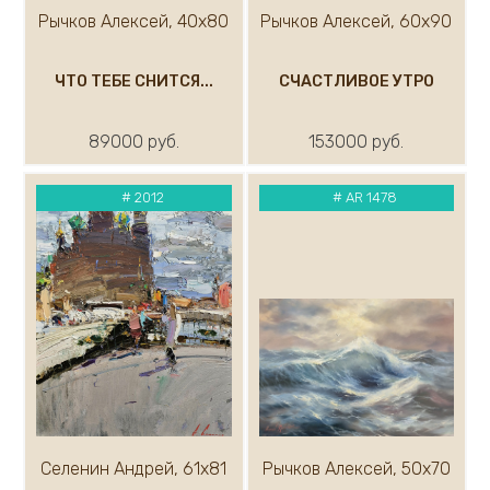
Белокур Евгения
Рычков Алексей, 40х80
Рычков Алексей, 60х90
Белоусова Ольга
Бендер Валерий
ЧТО ТЕБЕ СНИТСЯ...
СЧАСТЛИВОЕ УТРО
Бондарь Юрий
Богомолова Екатерина
89000 руб.
153000 руб.
Бояджан Александр
Бровкин Сергей
#
2012
#
AR 1478
Буцкий Павел
Васильева Марина
Быстров Валентин
Веранес Танита
Виноградов В.
Витюк Иван
Габитов Роберт
Гавриленок Юрий
Гареев Марсель
Гаспарян Армен
Селенин Андрей, 61х81
Рычков Алексей, 50х70
Галатов Юрий