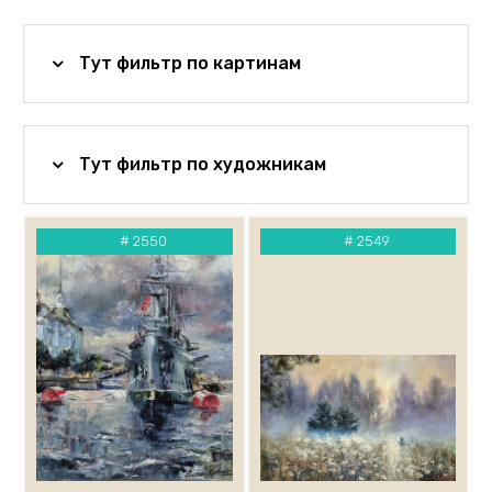
Абдулаев Жахонгир
Алиев Борис
Тут фильтр по картинам
Андреев Николай
Абидина Анна
Амаев Магомед
Анищенко Владимир
Тут фильтр по художникам
Анкушин Нил
Ануфриев Виктор
Аронов В.
#
2550
#
2549
Астахова Василиса
Атласова Галина
Атучин Стас
Ахлфорс Мария
Баженов Владимир
Базарин Александр
Байер Александр
Балахонов Дмитрий
Бейшеев Кемиль