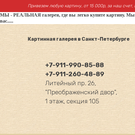
Привезем любую картину, от 15 000р, за наш счет, 
МЫ - РЕАЛЬНАЯ галерея, где вы легко купите картину. Мы не
вас.....
Картинная галерея в Санкт-Петербурге
+7-911-990-85-88
+7-911-260-48-89
Литейный пр. 26,
"Преображенский двор",
1 этаж, секция 105