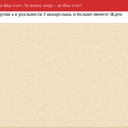
а Ваш счет. По всему миру - за Ваш счет!
ртин а в реальности 3 акварельки, и больше ничего! Ждем