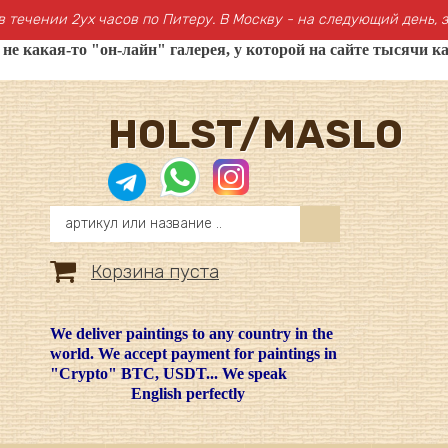
в течении 2ух часов по Питеру. В Москву - на следующий день, з
 какая-то "он-лайн" галерея, у которой на сайте тысячи ка
HOLST/MASLO
Корзина пуста
We deliver paintings to any country in the
world. We accept payment for paintings in
"Crypto" BTC, USDT... We speak
English perfectly