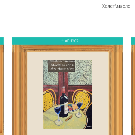
Холст\масло
# AR 1907