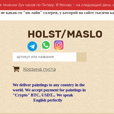
в течении 2ух часов по Питеру. В Москву - на следующий день, з
 какая-то "он-лайн" галерея, у которой на сайте тысячи ка
HOLST/MASLO
Корзина пуста
We deliver paintings to any country in the
world. We accept payment for paintings in
"Crypto" BTC, USDT... We speak
English perfectly