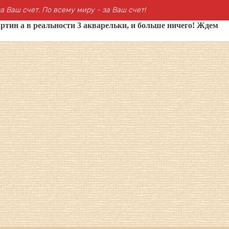
а Ваш счет. По всему миру - за Ваш счет!
ртин а в реальности 3 акварельки, и больше ничего! Ждем