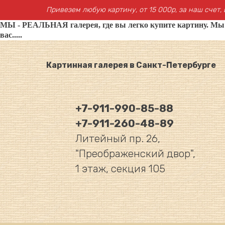
Привезем любую картину, от 15 000р, за наш счет, 
МЫ - РЕАЛЬНАЯ галерея, где вы легко купите картину. Мы не
вас.....
Картинная галерея в Санкт-Петербурге
+7-911-990-85-88
+7-911-260-48-89
Литейный пр. 26,
"Преображенский двор",
1 этаж, секция 105