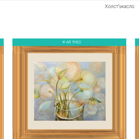
Холст\масло
# AR 1980