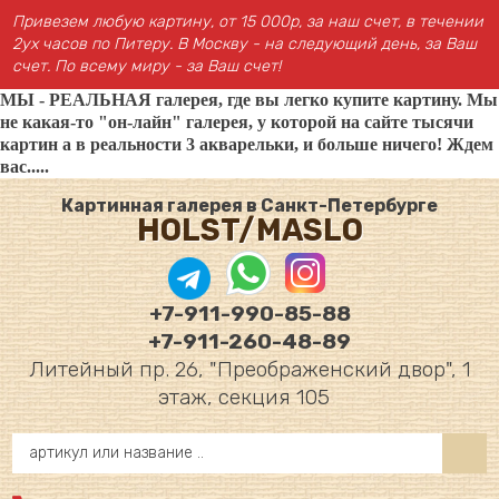
Привезем любую картину, от 15 000р, за наш счет, в течении
2ух часов по Питеру. В Москву - на следующий день, за Ваш
счет. По всему миру - за Ваш счет!
МЫ - РЕАЛЬНАЯ галерея, где вы легко купите картину. Мы
не какая-то "он-лайн" галерея, у которой на сайте тысячи
картин а в реальности 3 акварельки, и больше ничего! Ждем
вас.....
Картинная галерея в Санкт-Петербурге
HOLST/MASLO
+7-911-990-85-88
+7-911-260-48-89
Литейный пр. 26, "Преображенский двор", 1
этаж, секция 105