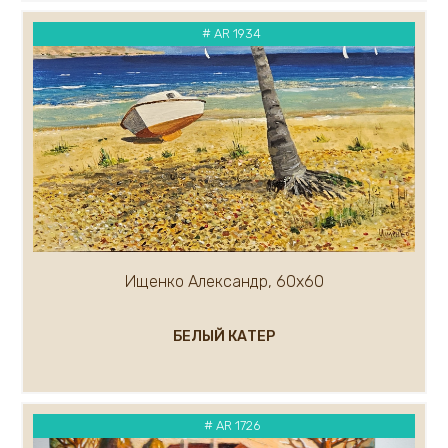
Кремер Марк
# AR 1934
Кремер Александр
Крылов Александр
Кузнецов Андрей
Кукуева Светлана
Куликов Олег
Кулуев Дмитрий
Ларионова Елена
Лавров А.
Курашова Елена
Ледяев Сергей
Ищенко Александр, 60х60
Крюков Александр
Литвишков Алексей
БЕЛЫЙ КАТЕР
Кукса Василий
Липак Владимир
Липатова Алла
Макаров Сергей
# AR 1726
Мальков Кирилл