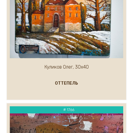
Малькова Ольга
Маслов Анатолий
Маргарян Артур
Мельникова Евгения
Мельников Андрей
Миронов Геннадий
Митин Дмитрий
Миф Роберт
Михалев Николай
Куликов Олег, 30х40
Миханков Сергей
Показать ещё...(100)
ОТТЕПЕЛЬ
# 1766