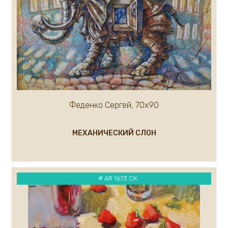
Кремер Марк
Кремер Александр
Крылов Александр
Кузнецов Андрей
Кукуева Светлана
Куликов Олег
Кулуев Дмитрий
Ларионова Елена
Феденко Сергей, 70х90
Лавров А.
Курашова Елена
МЕХАНИЧЕСКИЙ СЛОН
Ледяев Сергей
Крюков Александр
Литвишков Алексей
Кукса Василий
# AR 1673 СК
Липак Владимир
Липатова Алла
Макаров Сергей
Мальков Кирилл