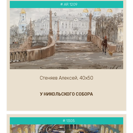
Каковкин Е.
# AR 1209
Казак Мария
Кандашкин Владимир
Карлов Сергей
Карнаухов Кирилл
Касымова Назокат
Кипарисов Леонид
Каталкин Артем
Кирьянов Алексей
Климов Рудольф
Стеняев Алексей, 40х50
Климов Юрий
Ковалев Кирилл
Кожевников Владимир
У НИКОЛЬСКОГО СОБОРА
Ковалёв Сергей
Кондратьев Михаил
Короленко Вячеслав
# 1305
Костенко Анастасия
Кравцов Дмитрий