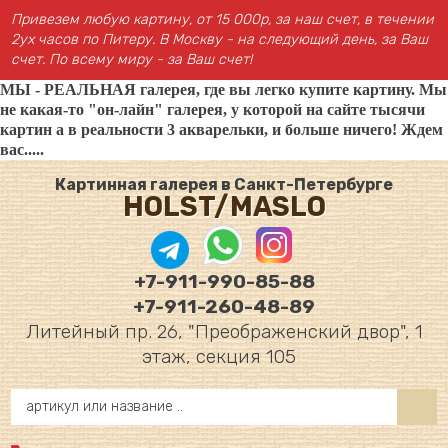
Привезем любую картину, от 15 000р, за наш счет, в течении
2ух часов по Питеру. В Москву - на следующий день, за Ваш
счет. По всему миру - за Ваш счет!
МЫ - РЕАЛЬНАЯ галерея, где вы легко купите картину. Мы
не какая-то "он-лайн" галерея, у которой на сайте тысячи
картин а в реальности 3 акварельки, и больше ничего! Ждем
вас.....
Картинная галерея в Санкт-Петербурге
HOLST/MASLO
+7-911-990-85-88
+7-911-260-48-89
Литейный пр. 26, "Преображенский двор", 1
этаж, секция 105