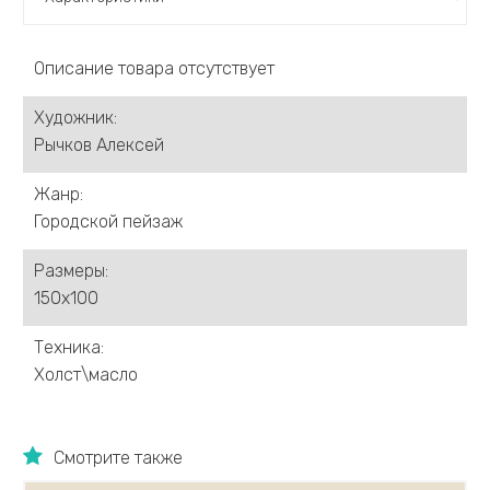
Германова Ксения
Греков Александр
Описание товара отсутствует
Гроза Алексей
Драницин Максим
Художник:
Демиденко Сергей
Рычков Алексей
Денисова Елена
Ермолов Дмитрий
Жанр:
Евсин Сергей
Городской пейзаж
Еськов Павел
Суворова Ольга
Размеры:
Жмайлов Игорь
150х100
Заславский Анатолий
Ивлева Ольга
Техника:
Жумабаев Туман
Холст\масло
Ихиелова Арех
Зобнин Дмитрий
Ищенко Александр
Смотрите также
Казак Филипп