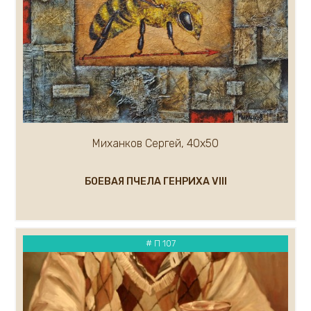
Каковкин Е.
Казак Мария
Кандашкин Владимир
Карлов Сергей
Карнаухов Кирилл
Касымова Назокат
Кипарисов Леонид
Каталкин Артем
Миханков Сергей, 40х50
Кирьянов Алексей
Климов Рудольф
БОЕВАЯ ПЧЕЛА ГЕНРИХА VIII
Климов Юрий
Ковалев Кирилл
Кожевников Владимир
Ковалёв Сергей
# П 107
Кондратьев Михаил
Короленко Вячеслав
Костенко Анастасия
Кравцов Дмитрий