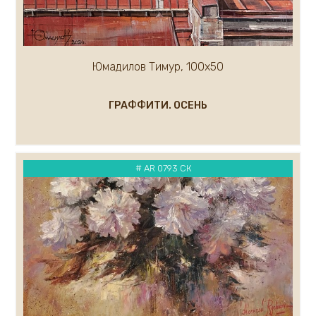
Малькова Ольга
Маслов Анатолий
Маргарян Артур
Мельникова Евгения
Юмадилов Тимур, 100х50
Мельников Андрей
Миронов Геннадий
ГРАФФИТИ. ОСЕНЬ
Митин Дмитрий
Миф Роберт
Михалев Николай
# AR 0793 СК
Миханков Сергей
Показать ещё...(100)