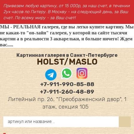
Привезем любую картину, от 15 000р, за наш счет, в течении
2ух часов по Питеру. В Москву - на следующий день, за Ваш
счет. По всему миру - за Ваш счет!
МЫ - РЕАЛЬНАЯ галерея, где вы легко купите картину. Мы
не какая-то "он-лайн" галерея, у которой на сайте тысячи
картин а в реальности 3 акварельки, и больше ничего! Ждем
вас.....
Картинная галерея в Санкт-Петербурге
HOLST/MASLO
+7-911-990-85-88
+7-911-260-48-89
Литейный пр. 26, "Преображенский двор", 1
этаж, секция 105