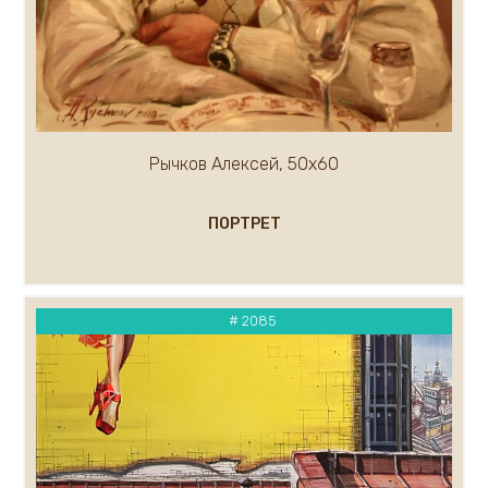
Кремер Марк
Кремер Александр
Крылов Александр
Кузнецов Андрей
Кукуева Светлана
Куликов Олег
Рычков Алексей, 50х60
Кулуев Дмитрий
Ларионова Елена
ПОРТРЕТ
Лавров А.
Курашова Елена
Ледяев Сергей
Крюков Александр
# 2085
Литвишков Алексей
Кукса Василий
Липак Владимир
Липатова Алла
Макаров Сергей
Мальков Кирилл