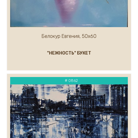
Кремер Марк
Кремер Александр
Крылов Александр
Кузнецов Андрей
Белокур Евгения, 50х60
Кукуева Светлана
Куликов Олег
Кулуев Дмитрий
"НЕЖНОСТЬ" БУКЕТ
Ларионова Елена
Лавров А.
Курашова Елена
# 0862
Ледяев Сергей
Крюков Александр
Литвишков Алексей
Кукса Василий
Липак Владимир
Липатова Алла
Макаров Сергей
Мальков Кирилл