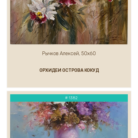
Каковкин Е.
Казак Мария
Кандашкин Владимир
Карлов Сергей
Карнаухов Кирилл
Касымова Назокат
Кипарисов Леонид
Рычков Алексей, 50х60
Каталкин Артем
Кирьянов Алексей
ОРХИДЕИ ОСТРОВА КОКУД
Климов Рудольф
Климов Юрий
Ковалев Кирилл
Кожевников Владимир
# 1382
Ковалёв Сергей
Кондратьев Михаил
Короленко Вячеслав
Костенко Анастасия
Кравцов Дмитрий