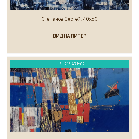
Малькова Ольга
Маслов Анатолий
Степанов Сергей, 40х60
Маргарян Артур
Мельникова Евгения
ВИД НА ПИТЕР
Мельников Андрей
Миронов Геннадий
Митин Дмитрий
Миф Роберт
# 1916 AR1609
Михалев Николай
Миханков Сергей
Показать ещё...(100)