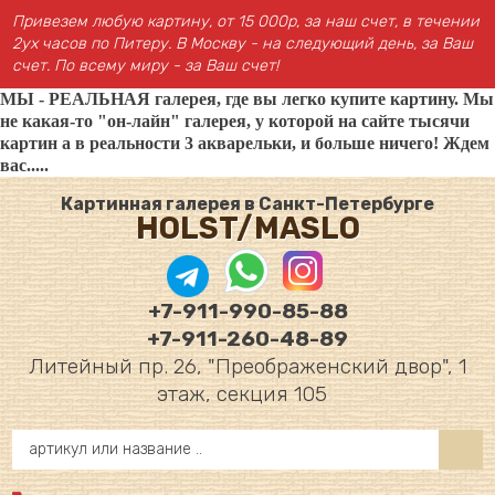
Привезем любую картину, от 15 000р, за наш счет, в течении
2ух часов по Питеру. В Москву - на следующий день, за Ваш
счет. По всему миру - за Ваш счет!
МЫ - РЕАЛЬНАЯ галерея, где вы легко купите картину. Мы
не какая-то "он-лайн" галерея, у которой на сайте тысячи
картин а в реальности 3 акварельки, и больше ничего! Ждем
вас.....
Картинная галерея в Санкт-Петербурге
HOLST/MASLO
+7-911-990-85-88
+7-911-260-48-89
Литейный пр. 26, "Преображенский двор", 1
этаж, секция 105