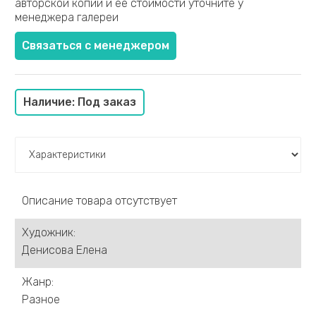
авторской копии и ее стоимости уточните у
Германова Ксения
менеджера галереи
Греков Александр
Гроза Алексей
Связаться с менеджером
Драницин Максим
Демиденко Сергей
Денисова Елена
Наличие: Под заказ
Ермолов Дмитрий
Евсин Сергей
Еськов Павел
Суворова Ольга
Жмайлов Игорь
Описание товара отсутствует
Заславский Анатолий
Ивлева Ольга
Художник:
Жумабаев Туман
Денисова Елена
Ихиелова Арех
Зобнин Дмитрий
Жанр:
Ищенко Александр
Разное
Казак Филипп