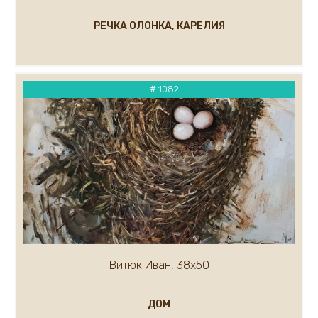
Малькова Ольга
РЕЧКА ОЛОНКА, КАРЕЛИЯ
Маслов Анатолий
Маргарян Артур
Мельникова Евгения
Мельников Андрей
# 1082
Миронов Геннадий
Митин Дмитрий
Миф Роберт
Михалев Николай
Миханков Сергей
Показать ещё...(100)
Витюк Иван, 38х50
ДОМ