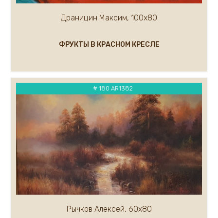
Кремер Марк
Драницин Максим, 100х80
Кремер Александр
Крылов Александр
Кузнецов Андрей
ФРУКТЫ В КРАСНОМ КРЕСЛЕ
Кукуева Светлана
Куликов Олег
Кулуев Дмитрий
# 180 AR1382
Ларионова Елена
Лавров А.
Курашова Елена
Ледяев Сергей
Крюков Александр
Литвишков Алексей
Кукса Василий
Липак Владимир
Липатова Алла
Макаров Сергей
Рычков Алексей, 60х80
Мальков Кирилл