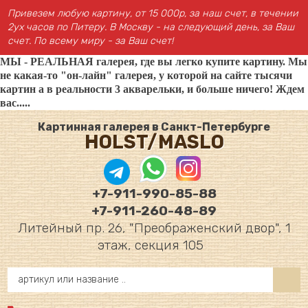
Привезем любую картину, от 15 000р, за наш счет, в течении
2ух часов по Питеру. В Москву - на следующий день, за Ваш
счет. По всему миру - за Ваш счет!
МЫ - РЕАЛЬНАЯ галерея, где вы легко купите картину. Мы
не какая-то "он-лайн" галерея, у которой на сайте тысячи
картин а в реальности 3 акварельки, и больше ничего! Ждем
вас.....
Картинная галерея в Санкт-Петербурге
HOLST/MASLO
+7-911-990-85-88
+7-911-260-48-89
Литейный пр. 26, "Преображенский двор", 1
этаж, секция 105