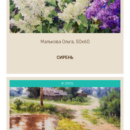
Каковкин Е.
Казак Мария
Кандашкин Владимир
Карлов Сергей
Карнаухов Кирилл
Касымова Назокат
Малькова Ольга, 50х60
Кипарисов Леонид
Каталкин Артем
СИРЕНЬ
Кирьянов Алексей
Климов Рудольф
Климов Юрий
# 0995
Ковалев Кирилл
Кожевников Владимир
Ковалёв Сергей
Кондратьев Михаил
Короленко Вячеслав
Костенко Анастасия
Кравцов Дмитрий