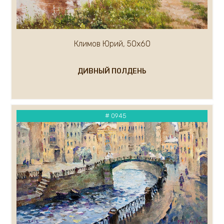
Кремер Марк
Кремер Александр
Крылов Александр
Климов Юрий, 50х60
Кузнецов Андрей
Кукуева Светлана
Куликов Олег
ДИВНЫЙ ПОЛДЕНЬ
Кулуев Дмитрий
Ларионова Елена
Лавров А.
# 0945
Курашова Елена
Ледяев Сергей
Крюков Александр
Литвишков Алексей
Кукса Василий
Липак Владимир
Липатова Алла
Макаров Сергей
Мальков Кирилл