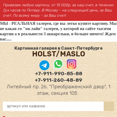
Привезем любую картину, от 15 000р, за наш счет, в течении
2ух часов по Питеру. В Москву - на следующий день, за Ваш
счет. По всему миру - за Ваш счет!
МЫ - РЕАЛЬНАЯ галерея, где вы легко купите картину. Мы
не какая-то "он-лайн" галерея, у которой на сайте тысячи
картин а в реальности 3 акварельки, и больше ничего! Ждем
вас.....
Картинная галерея в Санкт-Петербурге
HOLST/MASLO
+7-911-990-85-88
+7-911-260-48-89
Литейный пр. 26, "Преображенский двор", 1
этаж, секция 105