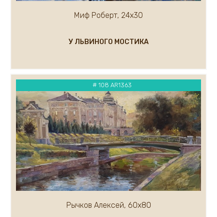
Малькова Ольга
Миф Роберт, 24х30
Маслов Анатолий
Маргарян Артур
У ЛЬВИНОГО МОСТИКА
Мельникова Евгения
Мельников Андрей
Миронов Геннадий
Митин Дмитрий
# 108 AR1363
Миф Роберт
Михалев Николай
Миханков Сергей
Показать ещё...(100)
Рычков Алексей, 60х80