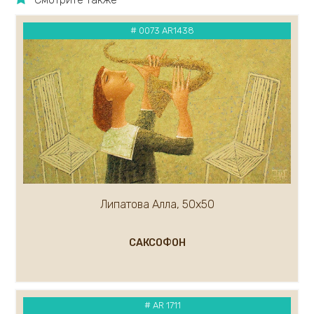
Каковкин Е.
Казак Мария
# 0073 AR1438
Кандашкин Владимир
Карлов Сергей
Карнаухов Кирилл
Касымова Назокат
Кипарисов Леонид
Каталкин Артем
Кирьянов Алексей
Климов Рудольф
Климов Юрий
Ковалев Кирилл
Липатова Алла, 50х50
Кожевников Владимир
Ковалёв Сергей
САКСОФОН
Кондратьев Михаил
Короленко Вячеслав
Костенко Анастасия
# AR 1711
Кравцов Дмитрий