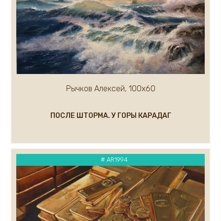
Малькова Ольга
Маслов Анатолий
Маргарян Артур
Мельникова Евгения
Мельников Андрей
Миронов Геннадий
Митин Дмитрий
Рычков Алексей, 100х60
Миф Роберт
Михалев Николай
ПОСЛЕ ШТОРМА. У ГОРЫ КАРАДАГ
Миханков Сергей
Показать ещё...(100)
# AR1994