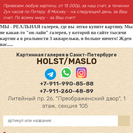
Привезем любую картину, от 15 000р, за наш счет, в течении
2ух часов по Питеру. В Москву - на следующий день, за Ваш
счет. По всему миру - за Ваш счет!
МЫ - РЕАЛЬНАЯ галерея, где вы легко купите картину. Мы
не какая-то "он-лайн" галерея, у которой на сайте тысячи
картин а в реальности 3 акварельки, и больше ничего! Ждем
вас.....
Картинная галерея в Санкт-Петербурге
HOLST/MASLO
+7-911-990-85-88
+7-911-260-48-89
Литейный пр. 26, "Преображенский двор", 1
этаж, секция 105