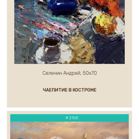
Кремер Марк
Кремер Александр
Крылов Александр
Кузнецов Андрей
Кукуева Светлана
Куликов Олег
Кулуев Дмитрий
Ларионова Елена
Лавров А.
Селенин Андрей, 50х70
Курашова Елена
Ледяев Сергей
ЧАЕПИТИЕ В КОСТРОМЕ
Крюков Александр
Литвишков Алексей
Кукса Василий
Липак Владимир
# 2158
Липатова Алла
Макаров Сергей
Мальков Кирилл