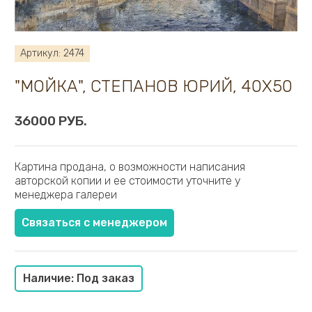
Белокур Евгения
Белоусова Ольга
Бендер Валерий
Артикул: 2474
Бондарь Юрий
Богомолова Екатерина
"МОЙКА", СТЕПАНОВ ЮРИЙ, 40Х50
Бояджан Александр
Бровкин Сергей
36000 РУБ.
Буцкий Павел
Васильева Марина
Быстров Валентин
Картина продана, о возможности написания
авторской копии и ее стоимости уточните у
Веранес Танита
менеджера галереи
Виноградов В.
Витюк Иван
Связаться с менеджером
Габитов Роберт
Гавриленок Юрий
Гареев Марсель
Наличие: Под заказ
Гаспарян Армен
Галатов Юрий