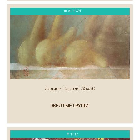
Малькова Ольга
# AR 1761
Маслов Анатолий
Маргарян Артур
Мельникова Евгения
Мельников Андрей
Миронов Геннадий
Митин Дмитрий
Миф Роберт
Михалев Николай
Миханков Сергей
Показать ещё...(100)
Ледяев Сергей, 35х50
ЖЁЛТЫЕ ГРУШИ
# 1012