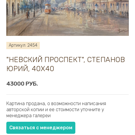
Белокур Евгения
Белоусова Ольга
Бендер Валерий
Бондарь Юрий
Богомолова Екатерина
Бояджан Александр
Артикул: 2454
Бровкин Сергей
Буцкий Павел
"НЕВСКИЙ ПРОСПЕКТ", СТЕПАНОВ
Васильева Марина
ЮРИЙ, 40Х40
Быстров Валентин
Веранес Танита
43000 РУБ.
Виноградов В.
Витюк Иван
Габитов Роберт
Картина продана, о возможности написания
Гавриленок Юрий
авторской копии и ее стоимости уточните у
менеджера галереи
Гареев Марсель
Гаспарян Армен
Связаться с менеджером
Галатов Юрий