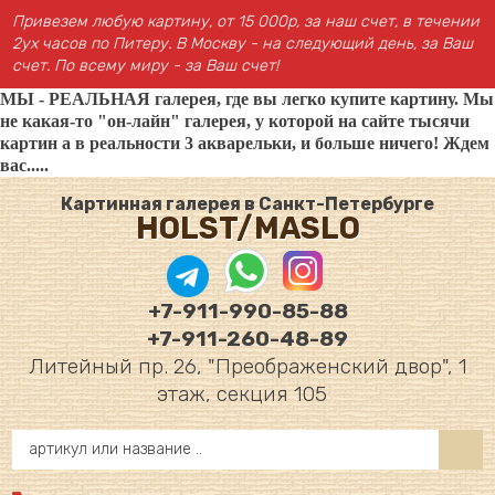
Привезем любую картину, от 15 000р, за наш счет, в течении
2ух часов по Питеру. В Москву - на следующий день, за Ваш
счет. По всему миру - за Ваш счет!
МЫ - РЕАЛЬНАЯ галерея, где вы легко купите картину. Мы
не какая-то "он-лайн" галерея, у которой на сайте тысячи
картин а в реальности 3 акварельки, и больше ничего! Ждем
вас.....
Картинная галерея в Санкт-Петербурге
HOLST/MASLO
+7-911-990-85-88
+7-911-260-48-89
Литейный пр. 26, "Преображенский двор", 1
этаж, секция 105