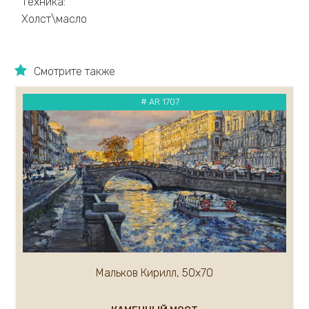
Техника:
Каковкин Е.
Холст\масло
Казак Мария
Кандашкин Владимир
Карлов Сергей
Смотрите также
Карнаухов Кирилл
Касымова Назокат
# AR 1707
Кипарисов Леонид
Каталкин Артем
Кирьянов Алексей
Климов Рудольф
Климов Юрий
Ковалев Кирилл
Кожевников Владимир
Ковалёв Сергей
Кондратьев Михаил
Короленко Вячеслав
Мальков Кирилл, 50х70
Костенко Анастасия
Кравцов Дмитрий