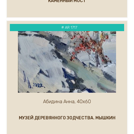
КАМЕННЫЙ МОСТ
Кремер Марк
Кремер Александр
Крылов Александр
Кузнецов Андрей
# AR 1717
Кукуева Светлана
Куликов Олег
Кулуев Дмитрий
Ларионова Елена
Лавров А.
Курашова Елена
Ледяев Сергей
Крюков Александр
Литвишков Алексей
Абидина Анна, 40х60
Кукса Василий
Липак Владимир
Липатова Алла
МУЗЕЙ ДЕРЕВЯННОГО ЗОДЧЕСТВА. МЫШКИН
Макаров Сергей
Мальков Кирилл