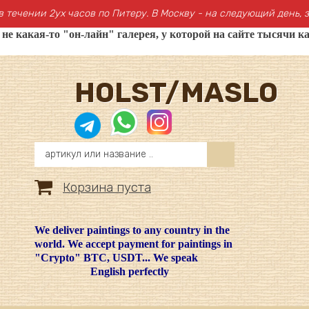
в течении 2ух часов по Питеру. В Москву - на следующий день, з
 какая-то "он-лайн" галерея, у которой на сайте тысячи ка
HOLST/MASLO
Корзина пуста
We deliver paintings to any country in the
world. We accept payment for paintings in
"Crypto" BTC, USDT... We speak
English perfectly