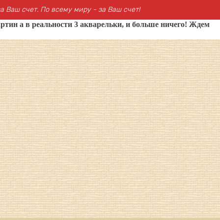
а Ваш счет. По всему миру - за Ваш счет!
ртин а в реальности 3 акварельки, и больше ничего! Ждем