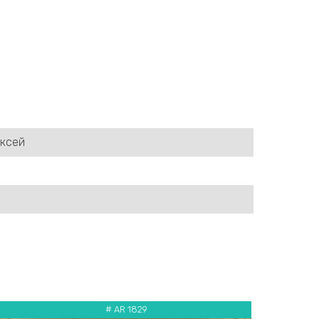
ексей
# AR 1829