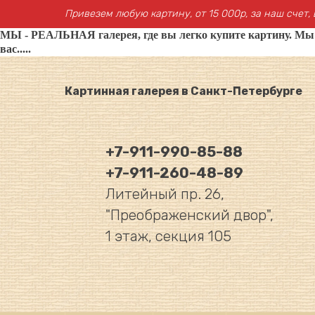
Привезем любую картину, от 15 000р, за наш счет, 
МЫ - РЕАЛЬНАЯ галерея, где вы легко купите картину. Мы не
вас.....
Картинная галерея в Санкт-Петербурге
+7-911-990-85-88
+7-911-260-48-89
Литейный пр. 26,
"Преображенский двор",
1 этаж, секция 105