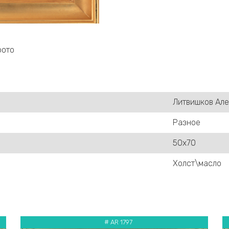
фото
Литвишков Ал
Разное
50х70
Холст\масло
# AR 1797