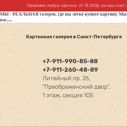
Привезем любую картину, от 15 000р, за наш счет, 
МЫ - РЕАЛЬНАЯ галерея, где вы легко купите картину. Мы не
вас.....
Картинная галерея в Санкт-Петербурге
+7-911-990-85-88
+7-911-260-48-89
Литейный пр. 26,
"Преображенский двор",
1 этаж, секция 105