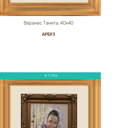
Веранес Танита, 40х40
АРБУЗ
# П 096