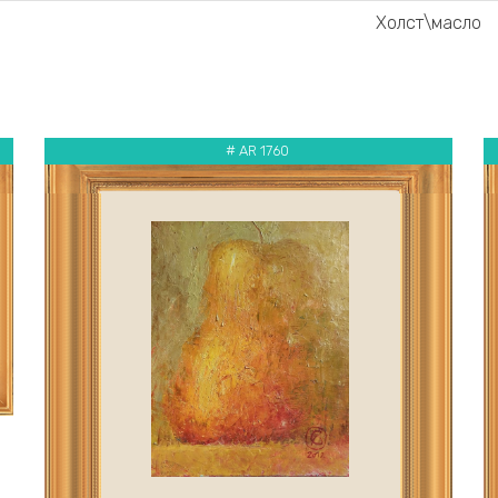
Холст\масло
# AR 1760