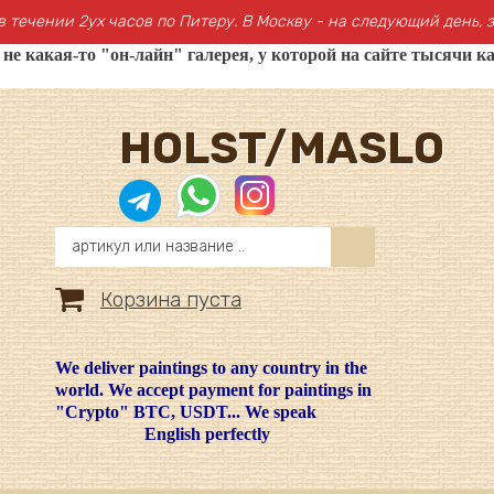
в течении 2ух часов по Питеру. В Москву - на следующий день, з
 какая-то "он-лайн" галерея, у которой на сайте тысячи ка
HOLST/MASLO
Корзина пуста
We deliver paintings to any country in the
world. We accept payment for paintings in
"Crypto" BTC, USDT... We speak
English perfectly