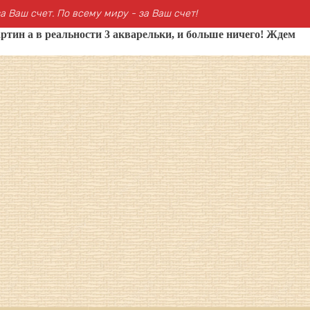
а Ваш счет. По всему миру - за Ваш счет!
ртин а в реальности 3 акварельки, и больше ничего! Ждем