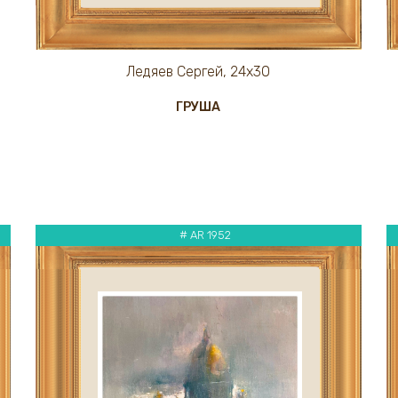
Ледяев Сергей, 24х30
ГРУША
# AR 1952