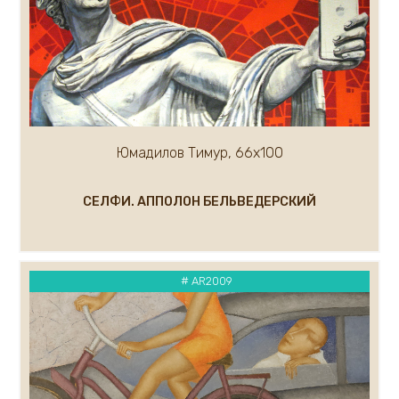
Малькова Ольга
Маслов Анатолий
Маргарян Артур
Мельникова Евгения
Мельников Андрей
Миронов Геннадий
Митин Дмитрий
Юмадилов Тимур, 66х100
Миф Роберт
Михалев Николай
СЕЛФИ. АППОЛОН БЕЛЬВЕДЕРСКИЙ
Миханков Сергей
Показать ещё...(100)
# AR2009