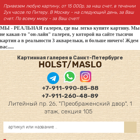
Привезем любую картину, от 15 000р, за наш счет, в течении
2ух часов по Питеру. В Москву - на следующий день, за Ваш
счет. По всему миру - за Ваш счет!
МЫ - РЕАЛЬНАЯ галерея, где вы легко купите картину. Мы
не какая-то "он-лайн" галерея, у которой на сайте тысячи
картин а в реальности 3 акварельки, и больше ничего! Ждем
вас.....
Картинная галерея в Санкт-Петербурге
HOLST/MASLO
+7-911-990-85-88
+7-911-260-48-89
Литейный пр. 26, "Преображенский двор", 1
этаж, секция 105