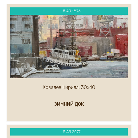
Каковкин Е.
# AR 1876
Казак Мария
Кандашкин Владимир
Карлов Сергей
Карнаухов Кирилл
Касымова Назокат
Кипарисов Леонид
Каталкин Артем
Кирьянов Алексей
Климов Рудольф
Климов Юрий
Ковалев Кирилл, 30х40
Ковалев Кирилл
Кожевников Владимир
ЗИМНИЙ ДОК
Ковалёв Сергей
Кондратьев Михаил
Короленко Вячеслав
Костенко Анастасия
# AR 2077
Кравцов Дмитрий