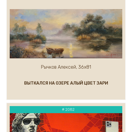
Кремер Марк
Кремер Александр
Крылов Александр
Кузнецов Андрей
Кукуева Светлана
Куликов Олег
Кулуев Дмитрий
Ларионова Елена
Лавров А.
Рычков Алексей, 36х81
Курашова Елена
Ледяев Сергей
ВЫТКАЛСЯ НА ОЗЕРЕ АЛЫЙ ЦВЕТ ЗАРИ
Крюков Александр
Литвишков Алексей
Кукса Василий
Липак Владимир
# 2082
Липатова Алла
Макаров Сергей
Мальков Кирилл