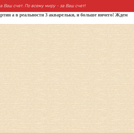
а Ваш счет. По всему миру - за Ваш счет!
ртин а в реальности 3 акварельки, и больше ничего! Ждем