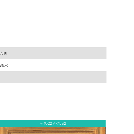
илл
йзаж
# 1822 AR1532