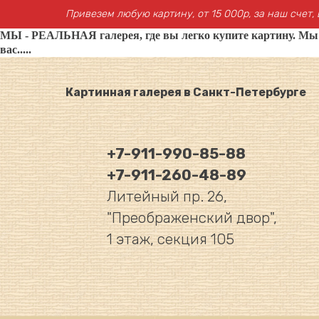
Привезем любую картину, от 15 000р, за наш счет, 
МЫ - РЕАЛЬНАЯ галерея, где вы легко купите картину. Мы не
вас.....
Картинная галерея в Санкт-Петербурге
+7-911-990-85-88
+7-911-260-48-89
Литейный пр. 26,
"Преображенский двор",
1 этаж, секция 105