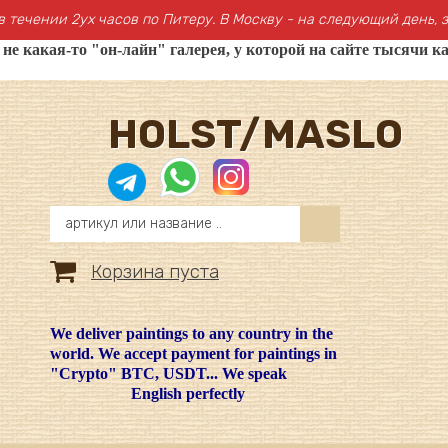
в течении 2ух часов по Питеру. В Москву - на следующий день, з
 какая-то "он-лайн" галерея, у которой на сайте тысячи ка
HOLST/MASLO
Корзина пуста
We deliver paintings to any country in the
world. We accept payment for paintings in
"Crypto" BTC, USDT... We speak
English perfectly