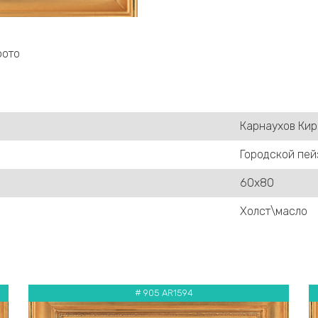
фото
Карнаухов Кир
Городской пе
60х80
Холст\масло
# 905 AR1594