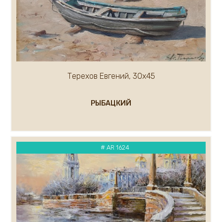
Кремер Марк
Кремер Александр
Крылов Александр
Кузнецов Андрей
Кукуева Светлана
Куликов Олег
Терехов Евгений, 30х45
Кулуев Дмитрий
Ларионова Елена
РЫБАЦКИЙ
Лавров А.
Курашова Елена
Ледяев Сергей
Крюков Александр
# AR 1624
Литвишков Алексей
Кукса Василий
Липак Владимир
Липатова Алла
Макаров Сергей
Мальков Кирилл