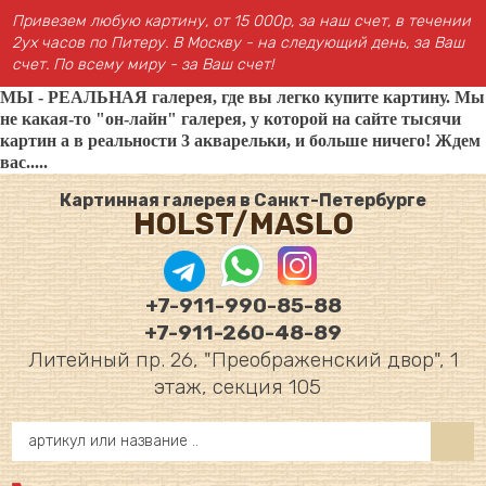
Привезем любую картину, от 15 000р, за наш счет, в течении
2ух часов по Питеру. В Москву - на следующий день, за Ваш
счет. По всему миру - за Ваш счет!
МЫ - РЕАЛЬНАЯ галерея, где вы легко купите картину. Мы
не какая-то "он-лайн" галерея, у которой на сайте тысячи
картин а в реальности 3 акварельки, и больше ничего! Ждем
вас.....
Картинная галерея в Санкт-Петербурге
HOLST/MASLO
+7-911-990-85-88
+7-911-260-48-89
Литейный пр. 26, "Преображенский двор", 1
этаж, секция 105