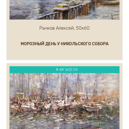
Малькова Ольга
Маслов Анатолий
Маргарян Артур
Мельникова Евгения
Рычков Алексей, 50х60
Мельников Андрей
Миронов Геннадий
МОРОЗНЫЙ ДЕНЬ У НИКОЛЬСКОГО СОБОРА
Митин Дмитрий
Миф Роберт
Михалев Николай
# AR 1672 СК
Миханков Сергей
Показать ещё...(100)